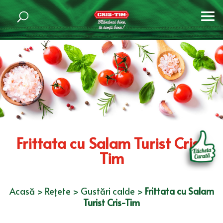
Frittata cu Salam Turist Cris-
Tim
Acasă
>
Rețete
>
Gustări calde
>
Frittata cu Salam
Turist Cris-Tim