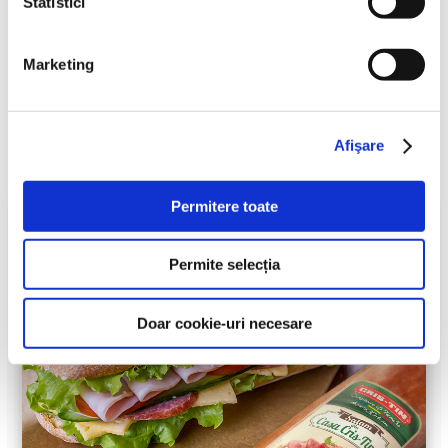
Statistici
S-ar putea să-ți mai placă
Marketing
și…
Afişare
Permitere toate
Permite selecția
Doar cookie-uri necesare