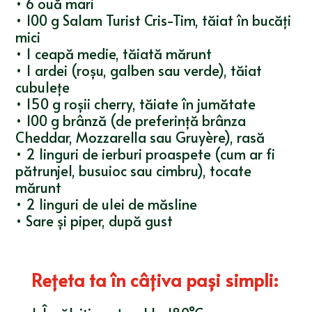
• 6 ouă mari
• 100 g Salam Turist Cris-Tim, tăiat în bucăți
mici
• 1 ceapă medie, tăiată mărunt
• 1 ardei (roșu, galben sau verde), tăiat
cubulețe
• 150 g roșii cherry, tăiate în jumătate
• 100 g brânză (de preferință brânza
Cheddar, Mozzarella sau Gruyère), rasă
• 2 linguri de ierburi proaspete (cum ar fi
pătrunjel, busuioc sau cimbru), tocate
mărunt
• 2 linguri de ulei de măsline
• Sare și piper, după gust
Reţeta ta în câţiva paşi simpli
: