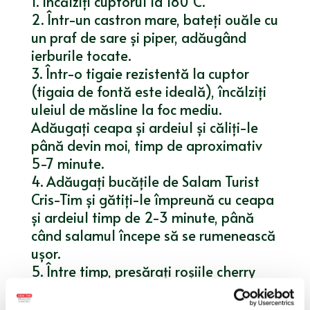
1. Încălziți cuptorul la 180°C.
2. Într-un castron mare, bateți ouăle cu
un praf de sare și piper, adăugând
ierburile tocate.
3. Într-o tigaie rezistentă la cuptor
(tigaia de fontă este ideală), încălziți
uleiul de măsline la foc mediu.
Adăugați ceapa și ardeiul și căliți-le
până devin moi, timp de aproximativ
5-7 minute.
4. Adăugați bucățile de Salam Turist
Cris-Tim și gătiți-le împreună cu ceapa
și ardeiul timp de 2-3 minute, până
când salamul începe să se rumenească
ușor.
5. Între timp, presărați roșiile cherry
peste amestecul de ouă bătute.
6. Turnați ouăle bătute peste