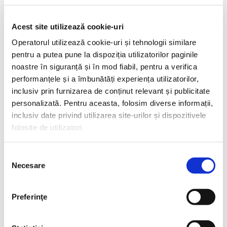
ingredientele din tigaie. Asigurați-vă
că ingredientele sunt uniform
Acest site utilizează cookie-uri
distribuite.
Operatorul utilizează cookie-uri și tehnologii similare
7. Presărați brânza rasă deasupra
pentru a putea pune la dispoziția utilizatorilor paginile
amestecului de ouă.
noastre în siguranță și în mod fiabil, pentru a verifica
8. Transferați tigaia în cuptorul
performanțele și a îmbunătăți experiența utilizatorilor,
preîncălzit și coaceți frittata timp de
inclusiv prin furnizarea de conținut relevant și publicitate
aproximativ 15-20 de minute sau până
personalizată. Pentru aceasta, folosim diverse informații,
când se umflă și devine auriu-maronie
inclusiv date privind utilizarea site-urilor și dispozitivele
pe margini, iar centrul este bine copt.
folosite de utilizatori.
9. După ce ați scos frittata din cuptor,
lăsați-o să se odihnească timp de
Selecția
Necesare
câteva minute înainte de a o tăia în
consimțământului
bucăți.
10. Tăiați frittata în bucăți, serviți-o
Preferinţe
caldă și bucurați-vă de ea.