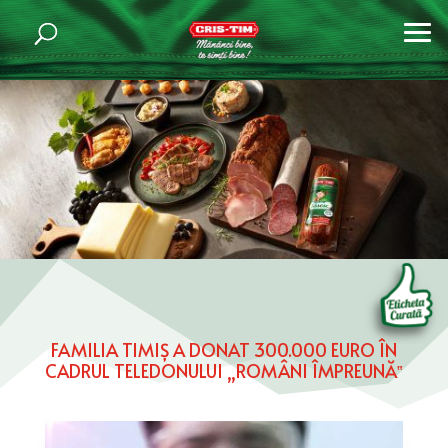
FAMILIA TIMIȘ A DONAT 300.000 EURO ÎN
CADRUL TELEDONULUI „ROMÂNI ÎMPREUNĂ‟