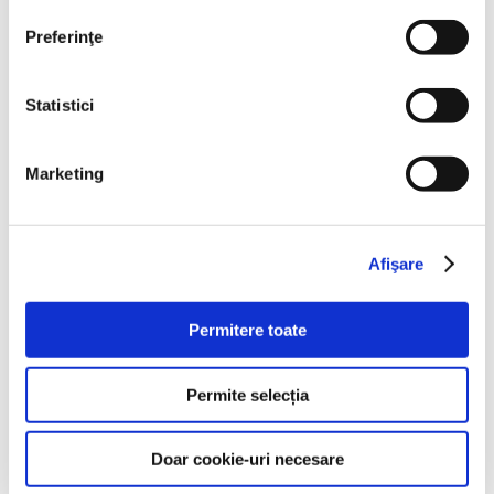
Preferinţe
Statistici
Marketing
Bărcuțe din cartofi cu
bacon Alpinia
Afişare
Dificultate
:
ușor-mediu
Permitere toate
Durata
:
~ 1 ora
Permite selecția
Încearcă această reţetă
Doar cookie-uri necesare
uşoară de bărcuţe realizate