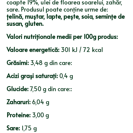
coapte 19%, ulei de floarea soarelui, zahăr,
sare. Produsul poate conține urme de:
țelină, muștar, lapte, pește, soia, semințe de
susan, gluten.
Valori nutriționale medii per 100g produs:
Valoare energetică:
301 kJ / 72 kcal
Grăsimi:
3,48 g din care:
Acizi grași saturați:
0,4 g
Glucide:
7,50 g din care::
Zaharuri:
6,04 g
Proteine:
3,00 g
Sare:
1,75 g