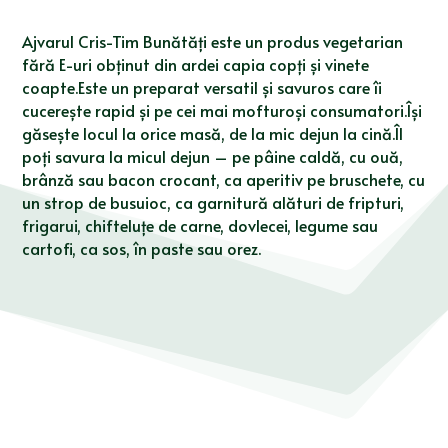
Ajvarul Cris-Tim Bunătăți este un produs vegetarian
fără E-uri obţinut din ardei capia copți și vinete
coapte.Este un preparat versatil și savuros care îi
cucerește rapid și pe cei mai mofturoși consumatori.Își
găsește locul la orice masă, de la mic dejun la cină.Îl
poți savura la micul dejun – pe pâine caldă, cu ouă,
brânză sau bacon crocant, ca aperitiv pe bruschete, cu
un strop de busuioc, ca garnitură alături de fripturi,
frigarui, chifteluțe de carne, dovlecei, legume sau
cartofi, ca sos, în paste sau orez.