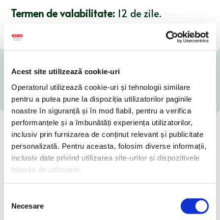
Termen de valabilitate:
12 de zile.
Condiții de păstrare:
2-6°C
Acest site utilizează cookie-uri
Operatorul utilizează cookie-uri și tehnologii similare
pentru a putea pune la dispoziția utilizatorilor paginile
noastre în siguranță și în mod fiabil, pentru a verifica
performanțele și a îmbunătăți experiența utilizatorilor,
inclusiv prin furnizarea de conținut relevant și publicitate
personalizată. Pentru aceasta, folosim diverse informații,
Încearcă o rețetă delicioasă
inclusiv date privind utilizarea site-urilor și dispozitivele
folosite de utilizatori.
Selecția
Necesare
consimțământului