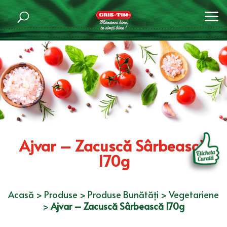
Ajvar – Zacuscă Sârbească
170g
Acasă
>
Produse
>
Produse Bunătăți
>
Vegetariene
>
Ajvar – Zacuscă Sârbească 170g