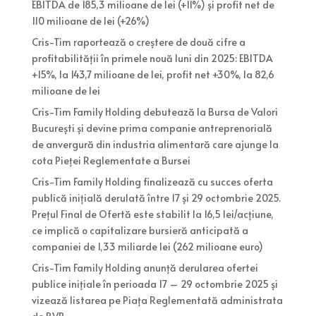
EBITDA de 185,3 milioane de lei (+11%) și profit net de
110 milioane de lei (+26%)
Cris-Tim raportează o creștere de două cifre a
profitabilității în primele nouă luni din 2025: EBITDA
+15%, la 143,7 milioane de lei, profit net +30%, la 82,6
milioane de lei
Cris-Tim Family Holding debutează la Bursa de Valori
București și devine prima companie antreprenorială
de anvergură din industria alimentară care ajunge la
cota Pieței Reglementate a Bursei
Cris-Tim Family Holding finalizează cu succes oferta
publică inițială derulată între 17 și 29 octombrie 2025.
Prețul Final de Ofertă este stabilit la 16,5 lei/acțiune,
ce implică o capitalizare bursieră anticipată a
companiei de 1,33 miliarde lei (262 milioane euro)
Cris-Tim Family Holding anunță derularea ofertei
publice inițiale în perioada 17 – 29 octombrie 2025 și
vizează listarea pe Piața Reglementată administrata