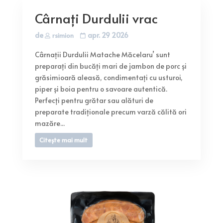
Cârnați Durdulii vrac
de
apr. 29 2026
rsimion
Cârnații Durdulii Matache Măcelaru’ sunt
preparați din bucăți mari de jambon de porc și
grăsimioară aleasă, condimentați cu usturoi,
piper și boia pentru o savoare autentică.
Perfecți pentru grătar sau alături de
preparate tradiționale precum varză călită ori
mazăre...
Citește mai mult