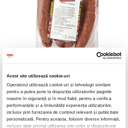
Cârnați Trandafir
Acest site utilizează cookie-uri
de
aug. 10 2025
rsimion
Operatorul utilizează cookie-uri și tehnologii similare
pentru a putea pune la dispoziția utilizatorilor paginile
Un cârnat tradițional românesc, preparat
noastre în siguranță și în mod fiabil, pentru a verifica
după rețete autentice, cu carne de pui atent
performanțele și a îmbunătăți experiența utilizatorilor,
selecționată și condimente alese cu grijă.
inclusiv prin furnizarea de conținut relevant și publicitate
Aroma lui și textura fragedă îl fac ideal pentru
personalizată. Pentru aceasta, folosim diverse informații,
o masă delicioasă, alături de cei dragi.
inclusiv date privind utilizarea site-urilor și dispozitivele