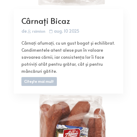
Cârnați Bicaz
de
aug. 10 2025
rsimion
Cârnați afumați, cu un gust bogat și echilibrat.
Condimentele atent alese pun în valoare
savoarea cărnii, iar consistența lor îi face
potriviți atât pentru grătar, cât și pentru
mâncăruri gătite.
Citește mai mult