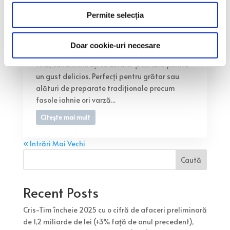
Cârnați Oltenesti 300 g
Permite selecția
de
aug. 9 2025
rsimion
Cârnații Oltenești Matache Măcelaru’ sunt
Doar cookie-uri necesare
preparați dintr-un amestec de carne de porc și
vită, condimentați cu usturoi și cimbru pentru
un gust delicios. Perfecți pentru grătar sau
alături de preparate tradiționale precum
fasole iahnie ori varză...
Citește mai mult
« Intrări Mai Vechi
Caută
Recent Posts
Cris-Tim încheie 2025 cu o cifră de afaceri preliminară
de 1,2 miliarde de lei (+3% față de anul precedent),