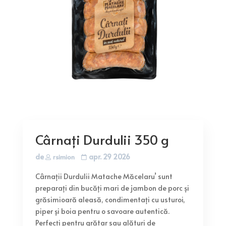
Cârnați Durdulii 350 g
de
apr. 29 2026
rsimion
Cârnații Durdulii Matache Măcelaru’ sunt
preparați din bucăți mari de jambon de porc și
grăsimioară aleasă, condimentați cu usturoi,
piper și boia pentru o savoare autentică.
Perfecți pentru grătar sau alături de