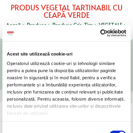
PRODUS VEGETAL TARTINABIL CU
CEAPĂ VERDE
Acasă
>
Produse
>
Produse Cris-Tim
>
VEGETALE
>
Produs Vegetal Tartinabil cu Ceapă Verde
Acest site utilizează cookie-uri
Operatorul utilizează cookie-uri și tehnologii similare
pentru a putea pune la dispoziția utilizatorilor paginile
noastre în siguranță și în mod fiabil, pentru a verifica
performanțele și a îmbunătăți experiența utilizatorilor,
inclusiv prin furnizarea de conținut relevant și publicitate
personalizată. Pentru aceasta, folosim diverse informații,
inclusiv date privind utilizarea site-urilor și dispozitivele
folosite de utilizatori.
Selecția