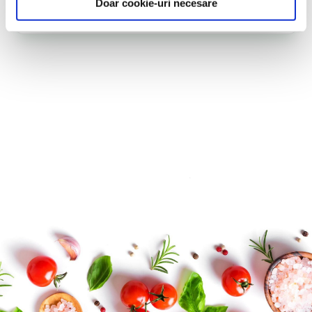
Verde 150 g
Doar cookie-uri necesare