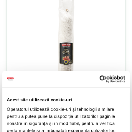
Acest site utilizează cookie-uri
Operatorul utilizează cookie-uri și tehnologii similare
Salam de Sibiu IGP vrac
pentru a putea pune la dispoziția utilizatorilor paginile
noastre în siguranță și în mod fiabil, pentru a verifica
performanțele și a îmbunătăți experiența utilizatorilor,