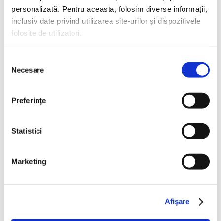
personalizată. Pentru aceasta, folosim diverse informații,
inclusiv date privind utilizarea site-urilor și dispozitivele
folosite de utilizatori.
Selecția
Salam de Sibiu IGP 350 g
Necesare
consimțământului
Preferinţe
Statistici
Marketing
Afişare