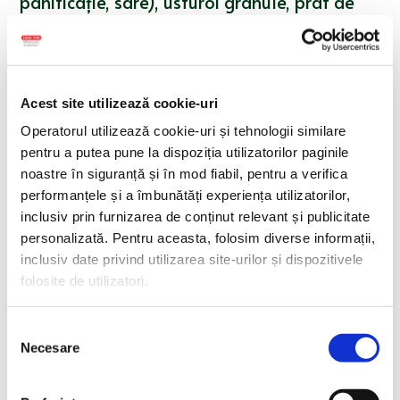
panificație, sare), usturoi granule, praf de
ou, sare, mărar, pătrunjel, piper. Produsul
poate conține urme de:
soia, lapte, țelină,
semințe de susan, pește, muștar.
Valori nutriționale medii per 100g produs:
Acest site utilizează cookie-uri
Operatorul utilizează cookie-uri și tehnologii similare
Valoare energetică:
1323,48 kJ / 317,76 kcal
pentru a putea pune la dispoziția utilizatorilor paginile
noastre în siguranță și în mod fiabil, pentru a verifica
Grăsimi:
21,60 g din care:
performanțele și a îmbunătăți experiența utilizatorilor,
inclusiv prin furnizarea de conținut relevant și publicitate
Acizi grași saturați:
5,90 g
personalizată. Pentru aceasta, folosim diverse informații,
Glucide:
16,94 g din care::
inclusiv date privind utilizarea site-urilor și dispozitivele
folosite de utilizatori.
Zaharuri:
3,20 g
Selecția
Proteine:
13,90 g
Necesare
consimțământului
Sare:
1,33 g