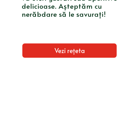
delicioase. Așteptăm cu
nerăbdare să le savurați!
Vezi rețeta