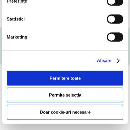
Preferinţe
Termen de valabilitate:
25 de zile.
Condiții de păstrare:
2-6°C
Statistici
Marketing
Afişare
Permitere toate
Încearcă o rețetă delicioasă
Permite selecția
Doar cookie-uri necesare