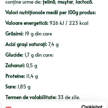
conține urme de:
țelină
,
muștar
,
lactoză
.
Valori nutriționale medii per 100g produs:
Valoare energetică:
926 kJ / 223 kcal
Grăsimi:
19 g din care
Acizi grași saturați:
7,4 g
Glucide:
1,7 g din care:
Zaharuri:
0,5 g
Proteine:
11,4 g
Sare:
1,85 g
Termen de valabilitate:
33 de zile.
Condiții de păstrare:
5-8°C