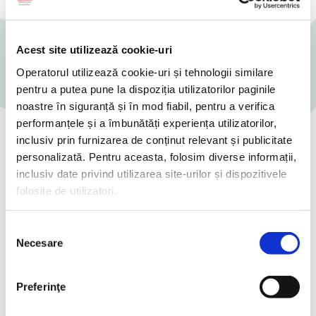
Acest site utilizează cookie-uri
Operatorul utilizează cookie-uri și tehnologii similare
pentru a putea pune la dispoziția utilizatorilor paginile
noastre în siguranță și în mod fiabil, pentru a verifica
performanțele și a îmbunătăți experiența utilizatorilor,
inclusiv prin furnizarea de conținut relevant și publicitate
personalizată. Pentru aceasta, folosim diverse informații,
Încearcă o rețetă delicioasă
inclusiv date privind utilizarea site-urilor și dispozitivele
folosite de utilizatori.
Selecția
Necesare
consimțământului
Preferinţe