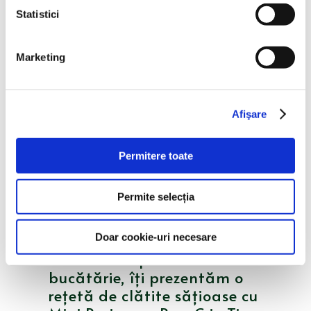
Statistici
Marketing
Clătite cu Mini Parizer cu
Porc Cris-Tim la cuptor
Afişare
Dificultate
:
mediu
Permitere toate
Durata
:
45-60 min.
Permite selecția
Când ai poftă de clătite şi
Doar cookie-uri necesare
chef de a experimenta în
bucătărie, îţi prezentăm o
reţetă de clătite săţioase cu