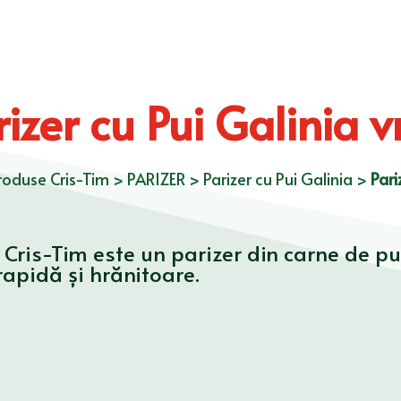
rizer cu Pui Galinia v
roduse Cris-Tim
>
PARIZER
>
Parizer cu Pui Galinia
>
Pari
a Cris-Tim este un parizer din carne de pu
apidă și hrănitoare.