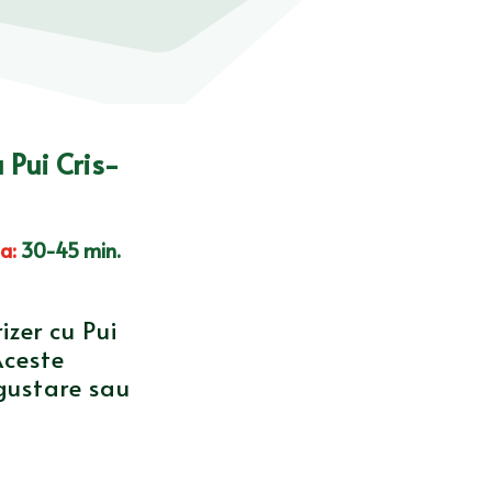
u Pui Cris-
ta
:
30-45 min.
rizer cu Pui
Aceste
 gustare sau