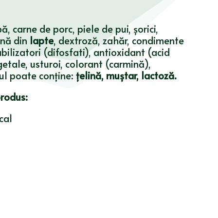
, carne de porc, piele de pui, șorici,
nă din
lapte
, dextroză, zahăr, condimente
bilizatori (difosfati), antioxidant (acid
getale, usturoi, colorant (carmină),
sul poate conține:
țelină, muștar, lactoză.
produs:
cal