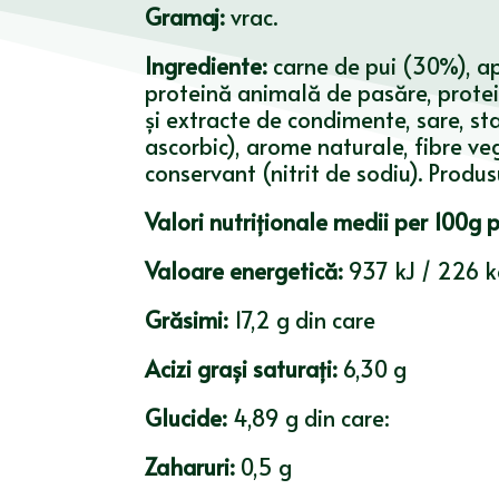
Gramaj:
vrac.
Ingrediente:
carne de pui (30%), apă
proteină animală de pasăre, protei
și extracte de condimente, sare, sta
ascorbic), arome naturale, fibre ve
conservant (nitrit de sodiu). Produ
Valori nutriționale medii per 100g 
Valoare energetică:
937 kJ / 226 k
Grăsimi:
17,2 g din care
Acizi grași saturați:
6,30 g
Glucide:
4,89 g din care:
Zaharuri:
0,5 g