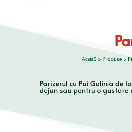
Pa
Acasă
>
Produse
>
P
Parizerul cu Pui Galinia de l
dejun sau pentru o gustare r