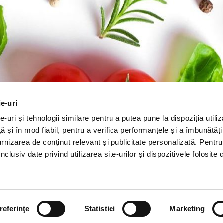
ie-uri
-uri și tehnologii similare pentru a putea pune la dispoziția utiliza
ță și în mod fiabil, pentru a verifica performanțele și a îmbunătăț
n furnizarea de conținut relevant și publicitate personalizată. Pentr
-TIM
BRANDURI
REȚETE
MAGAZINELE CRIS-TIM
CAMPANII
ETICH
nclusiv date privind utilizarea site-urilor și dispozitivele folosite de
ȘI RECLAMAȚII
©2003-2025 CRISTIM
Termeni și condiții
referinţe
Statistici
Marketing
Politica de confidențialitate
Politica de utilizare cookie