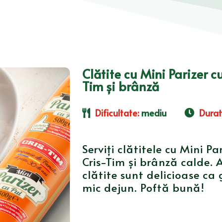
Clătite cu Mini Parizer c
Tim și brânză
Dificultate
:
mediu
Dura
Serviți clătitele cu Mini Pa
Cris-Tim și brânză calde. 
clătite sunt delicioase ca
mic dejun. Poftă bună!