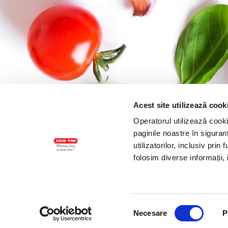
Acest site utilizează cook
Operatorul utilizează cookie
paginile noastre în siguran
utilizatorilor, inclusiv pri
GRUPUL CRIS-TIM
RELAȚIII CU INVESTITORII
CATALOGUL CRIS
folosim diverse informații, i
Selecția
Necesare
P
consimțământului