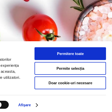
Permitere toate
torilor
i experiența
Permite selecția
u aceasta,
ETĂ CURATĂ
RAPORTARE RISIPA ALIMENTARĂ
CONTACT
SESIZĂRI
 utilizatori.
Doar cookie-uri necesare
Afişare