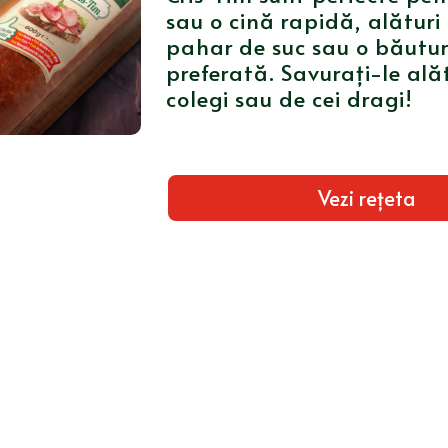
sau o cină rapidă, alături
pahar de suc sau o băutu
preferată. Savurați-le ală
colegi sau de cei dragi!
Vezi rețeta