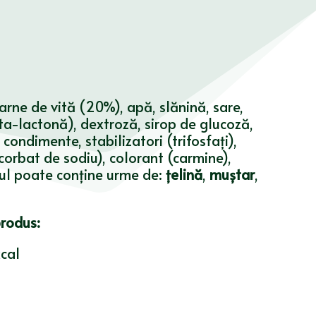
arne de vită (20%), apă, slănină, sare,
ta-lactonă), dextroză, sirop de glucoză,
ondimente, stabilizatori (trifosfați),
corbat de sodiu), colorant (carmine),
sul poate conține urme de:
țelină
,
muștar
,
produs:
cal