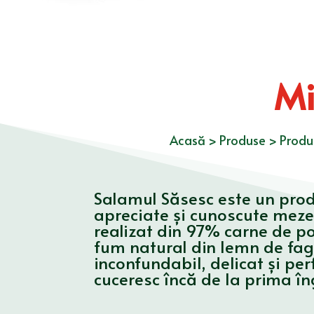
Mi
Acasă
>
Produse
>
Produ
Salamul Săsesc este un produ
apreciate şi cunoscute mezel
realizat din 97% carne de po
fum natural din lemn de fag.
inconfundabil, delicat şi per
cuceresc încă de la prima în