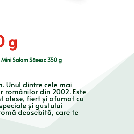
0 g
>
Mini Salam Săsesc 350 g
. Unul dintre cele mai
or românilor din 2002. Este
 alese, fiert și afumat cu
peciale şi gustului
 aromă deosebită, care te