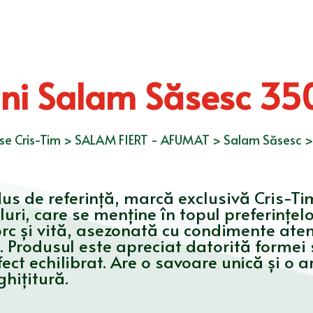
ni Salam Săsesc 35
se Cris-Tim
>
SALAM FIERT - AFUMAT
>
Salam Săsesc
s de referință, marcă exclusivă Cris-Tim
uri, care se menţine în topul preferinţel
rc și vită, asezonată cu condimente atent
 Produsul este apreciat datorită formei s
fect echilibrat. Are o savoare unică și o
ghițitură.