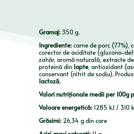
Gramaj:
350 g.
Ingrediente:
carne de porc (77%), c
corector de aciditate (glucono-del
zahăr, aromă naturală, extracte de c
proteină din
lapte
, antioxidant (as
conservant (nitrit de sodiu). Produ
lactoză
.
Valori nutriționale medii per 100g 
Valoare energetică:
1285 kJ / 310 k
Grăsimi:
26,34 g din care
Acizi grași saturați:
11 g