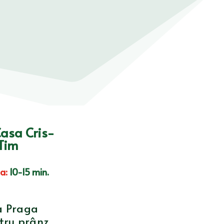
asa Cris-
-Tim
ta
:
10-15 min.
a Praga
ntru prânz