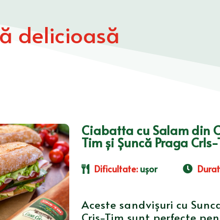
tă delicioasă
Ciabatta cu Salam din C
Tim și Șuncă Praga CrIs
Dificultate
:
ușor
Dura
Aceste sandvișuri cu Sunc
Cris-Tim sunt perfecte pe