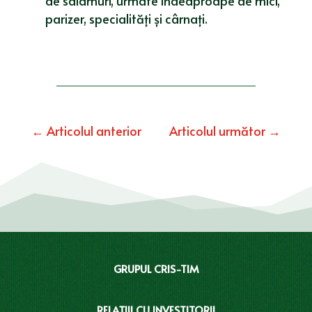
de salamuri, urmate îndeaproape de mici,
parizer, specialități și cârnați.
←
Articolul anterior
Articolul următor
→
GRUPUL CRIS-TIM
RELAȚIII CU INVESTITORII