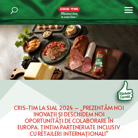
CRIS-TIM LA SIAL 2024 – „PREZENTĂM NOI
INOVAȚII ȘI DESCHIDEM NOI
OPORTUNITĂȚI DE COLABORARE ÎN
EUROPA. ȚINTIM PARTENERIATE INCLUSIV
CU RETAILERI INTERNAȚIONALI”