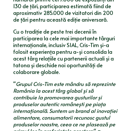
130 de țări, participarea estimată fiind de
aproximativ 285.000 de vizitatori din 200
de țări pentru această ediție aniversară.
Cu o tradiție de peste trei decenii în
participarea la cele mai importante târguri
internaționale, inclusiv SIAL, Cris-Tim și-a
folosit experiența pentru a-și consolida la
acest târg relațiile cu partenerii actuali și a
tatona și deschide noi oportunități de
colaborare globale.
“
Grupul
Cris-Tim este mândru să reprezinte
România la acest târg global și să
contribuie la promovarea gusturilor și
produselor autentic românești pe piața
internațională. Suntem un brand al inovației
alimentare, consumatorii recunosc gustul
produselor noastre, ceea ce ne plaseaz
ă
pe
primul loc în preferințele acestora“,
a