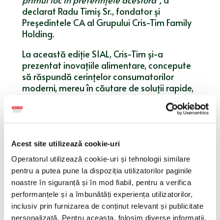
declarat Radu Timiș Sr., fondator și
Președintele CA al Grupului Cris-Tim Family
Holding.
La această ediție SIAL, Cris-Tim și-a
prezentat inovațiile alimentare, concepute
să răspundă cerințelor consumatorilor
moderni, mereu în căutare de soluții rapide,
delicioase și sănătoase. Pe durata
evenimentului, standul companiei oferă o
selecție variată de soluții de snacking din
carne, bogate în proteine de calitate,
opțiuni de tip „ready meal” meniu.
Acest site utilizează cookie-uri
Operatorul utilizează cookie-uri și tehnologii similare
Pe lângă prezentarea portofoliului de
pentru a putea pune la dispoziția utilizatorilor paginile
noutăți, un alt obiectiv pentru Cris-Tim la
noastre în siguranță și în mod fiabil, pentru a verifica
SIAL Paris 2024 este extinderea prezenței
performanțele și a îmbunătăți experiența utilizatorilor,
sale pe piețele internaționale prin încheierea
inclusiv prin furnizarea de conținut relevant și publicitate
de noi parteneriate cu retaileri din Europa.
personalizată. Pentru aceasta, folosim diverse informații,