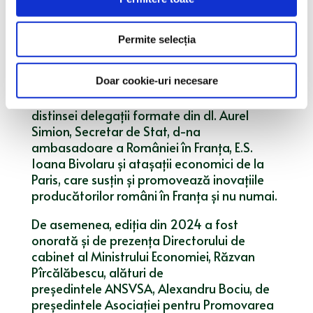
această ediție a târgului reflectă aceste
valori
”,
a declarat Radu Timiș Jr., CEO al
grupului.
Permite selecția
Standul companiei Cris-Tim de la SIAL
Doar cookie-uri necesare
2024, cel mai mare târg internațional
alimentar, a fost onorat de prezența
distinsei delegații formate din dl. Aurel
Simion, Secretar de Stat, d-na
ambasadoare a României în Franța, E.S.
Ioana Bivolaru și atașații economici de la
Paris, care susțin și promovează inovațiile
producătorilor români în Franța și nu numai.
De asemenea, ediția din 2024 a fost
onorată și de prezența Directorului de
cabinet al Ministrului Economiei, Răzvan
Pîrcălăbescu, alături de
președintele ANSVSA, Alexandru Bociu, de
președintele Asociației pentru Promovarea