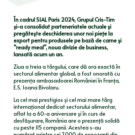
În cadrul SIAL Paris 2024, Grupul Cris-Tim
și-a consolidat parteneriatele actuale și
pregătește deschiderea unor noi piețe la
export pentru produsele pe bază de carne și
“
ready meal”, noua divizie de business,
lansată acum un an.
Ziua a treia a târgului, care dă ora exactă în
sectorul alimentar global, a fost onorată cu
prezența ambasadoarei României în Franța,
E.S. Ioana Bivolaru.
La cel mai prestigios și cel mai mare târg
internațional dedicat sectorului alimentar,
aflat la a 60-a aniversare și în curs de
desfășurare, România are o prezență solidă
cu peste 115 companii. Acestea s-au
numărat printre cei 7.000 de expozanți din