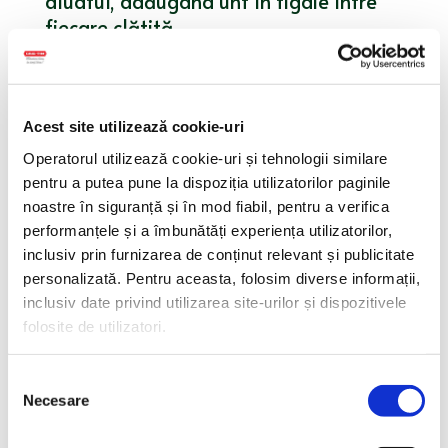
aluatul, adăugând unt în tigaie între
fiecare clătită.
3. Pregătiți umplutura:
• Tăiați parizerul și brânza în cuburi
mici sau fâșii subțiri, în funcție de
preferința dumneavoastră.
Acest site utilizează cookie-uri
• Dacă doriți, amestecați parizerul și
Operatorul utilizează cookie-uri și tehnologii similare
brânza cu smântână sau iaurt pentru a
pentru a putea pune la dispoziția utilizatorilor paginile
obține o consistență mai cremoasă.
noastre în siguranță și în mod fiabil, pentru a verifica
4. Asamblați clătitele:
performanțele și a îmbunătăți experiența utilizatorilor,
inclusiv prin furnizarea de conținut relevant și publicitate
• Așezați o clătită pe o farfurie.
personalizată. Pentru aceasta, folosim diverse informații,
• Adăugați umplutura formată din
inclusiv date privind utilizarea site-urilor și dispozitivele
parizer și brânză în mijlocul clătitei.
folosite de utilizatori.
5. Împachetați clătita:
• Împăturiți clătita într-un triunghi sau
Selecția
într-un rulou.
Necesare
consimțământului
• Dacă doriți, presărați puțină verdeață
proaspătă pe deasupra pentru un plus