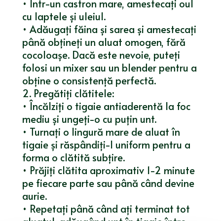
• Într-un castron mare, amestecați oul
cu laptele și uleiul.
• Adăugați făina și sarea și amestecați
până obțineți un aluat omogen, fără
cocoloașe. Dacă este nevoie, puteți
folosi un mixer sau un blender pentru a
obține o consistență perfectă.
2. Pregătiți clătitele:
• Încălziți o tigaie antiaderentă la foc
mediu și ungeți-o cu puțin unt.
• Turnați o lingură mare de aluat în
tigaie și răspândiți-l uniform pentru a
forma o clătită subțire.
• Prăjiți clătita aproximativ 1-2 minute
pe fiecare parte sau până când devine
aurie.
• Repetați până când ați terminat tot