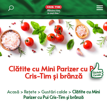
Clătite cu Mini Parizer cu Pui
Cris-Tim și brânză
Acasă
>
Rețete
>
Gustări calde
>
Clătite cu Mini
Parizer cu Pui Cris-Tim și brânză