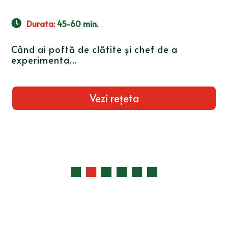
Durata
:
30-45 min.
Serviți clătitele cu Mini Parizer cu Pui Cris-
Tim și brânză...
Vezi rețeta