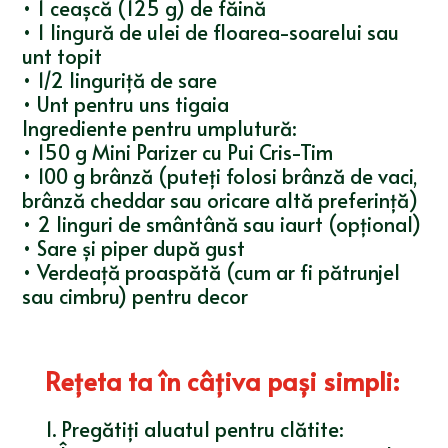
• 1 ceașcă (125 g) de făină
• 1 lingură de ulei de floarea-soarelui sau
unt topit
• 1/2 linguriță de sare
• Unt pentru uns tigaia
Ingrediente pentru umplutură:
• 150 g Mini Parizer cu Pui Cris-Tim
• 100 g brânză (puteți folosi brânză de vaci,
brânză cheddar sau oricare altă preferință)
• 2 linguri de smântână sau iaurt (opțional)
• Sare și piper după gust
• Verdeață proaspătă (cum ar fi pătrunjel
sau cimbru) pentru decor
Reţeta ta în câţiva paşi simpli
:
1. Pregătiți aluatul pentru clătite: