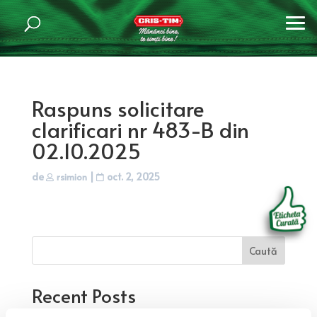
Raspuns solicitare
clarificari nr 483-B din
02.10.2025
de
|
oct. 2, 2025
rsimion
Caută
Recent Posts