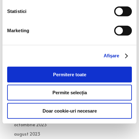
vizează listarea pe Piața Reglementată administrata
Statistici
de BVB
Recent Comments
Marketing
Niciun comentariu de arătat.
Archives
Afişare
februarie 2026
Permitere toate
noiembrie 2025
octombrie 2025
Permite selecția
septembrie 2025
octombrie 2024
Doar cookie-uri necesare
iunie 2024
octombrie 2023
august 2023